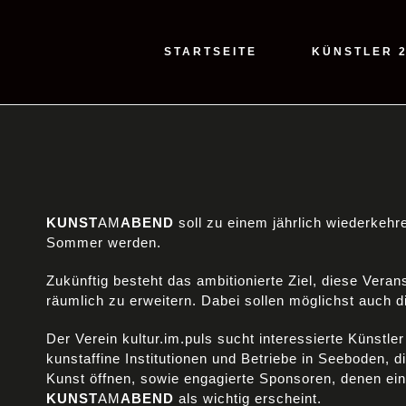
STARTSEITE
KÜNSTLER 
KUNST
AM
ABEND
soll zu einem jährlich wiederkehr
Sommer werden.
Zukünftig besteht das ambitionierte Ziel, diese Veran
räumlich zu erweitern. Dabei sollen möglichst auch 
Der Verein kultur.im.puls sucht interessierte Künstler
kunstaffine Institutionen und Betriebe in Seeboden, d
Kunst öffnen, sowie engagierte Sponsoren, denen ei
KUNST
AM
ABEND
als wichtig erscheint.